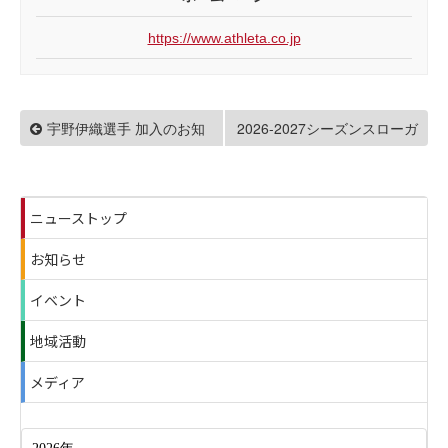
https://www.athleta.co.jp
宇野伊織選手 加入のお知
2026-2027シーズンスローガ
ン『NO GOING BACK 不退
らせ
転』に決定！
ニューストップ
お知らせ
イベント
地域活動
メディア