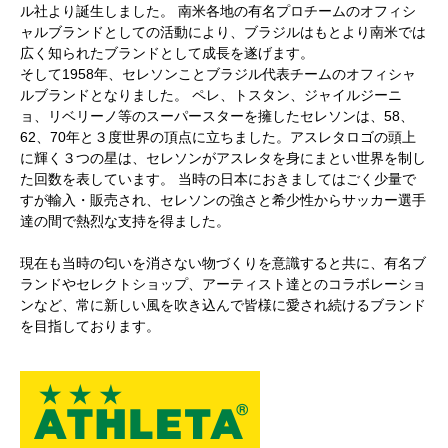
ル社より誕生しました。 南米各地の有名プロチームのオフィシ
ャルブランドとしての活動により、ブラジルはもとより南米では
広く知られたブランドとして成長を遂げます。
そして1958年、セレソンことブラジル代表チームのオフィシャ
ルブランドとなりました。 ペレ、トスタン、ジャイルジーニ
ョ、リベリーノ等のスーパースターを擁したセレソンは、58、
62、70年と３度世界の頂点に立ちました。アスレタロゴの頭上
に輝く３つの星は、セレソンがアスレタを身にまとい世界を制し
た回数を表しています。 当時の日本におきましてはごく少量で
すが輸入・販売され、セレソンの強さと希少性からサッカー選手
達の間で熱烈な支持を得ました。
現在も当時の匂いを消さない物づくりを意識すると共に、有名ブ
ランドやセレクトショップ、アーティスト達とのコラボレーショ
ンなど、常に新しい風を吹き込んで皆様に愛され続けるブランド
を目指しております。