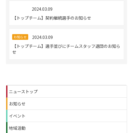
2024.03.09
ニュース
【トップチーム】契約継続選手のお知らせ
2024.03.09
お知らせ
【トップチーム】選手並びにチームスタッフ退団のお知ら
せ
ニューストップ
お知らせ
イベント
地域活動