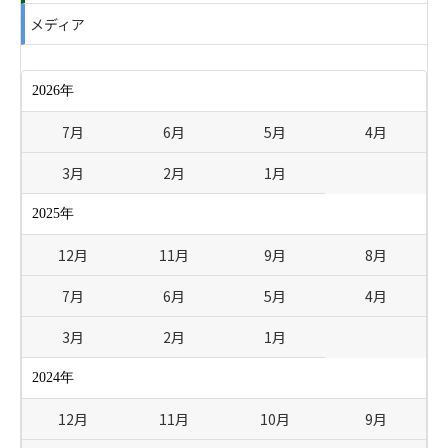
メディア
2026年
7月
6月
5月
4月
3月
2月
1月
2025年
12月
11月
9月
8月
7月
6月
5月
4月
3月
2月
1月
2024年
12月
11月
10月
9月