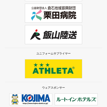
ユニフォームサプライヤー
ウェアスポンサー