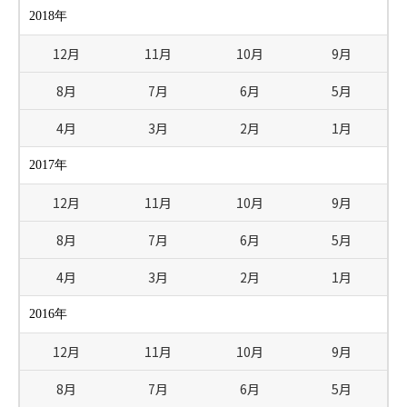
2018年
12月
11月
10月
9月
8月
7月
6月
5月
4月
3月
2月
1月
2017年
12月
11月
10月
9月
8月
7月
6月
5月
4月
3月
2月
1月
2016年
12月
11月
10月
9月
8月
7月
6月
5月