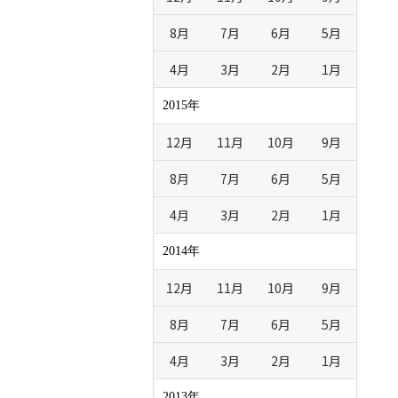
8月
7月
6月
5月
4月
3月
2月
1月
2015年
12月
11月
10月
9月
8月
7月
6月
5月
4月
3月
2月
1月
2014年
12月
11月
10月
9月
8月
7月
6月
5月
4月
3月
2月
1月
2013年