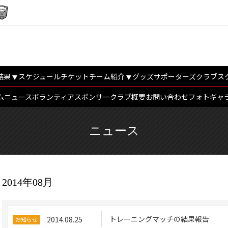
結果
スケジュール
チケット
チーム紹介
グッズ
サポーターズクラブ
ス
ム
ニュース
ボランティア
スポンサー
クラブ概要
お問い合わせ
フォトギャ
ニュース
2014年08月
トレーニングマッチの結果報告
2014.08.25
お知らせ