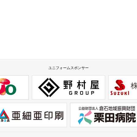
ユニフォームスポンサー