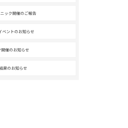
リニック開催のご報告
、イベントのお知らせ
ク開催のお知らせ
 結果のお知らせ