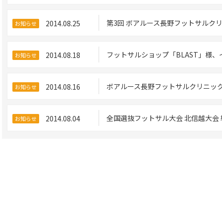
第3回 ボアルース長野フットサルク
2014.08.25
お知らせ
フットサルショップ「BLAST」様
2014.08.18
お知らせ
ボアルース長野フットサルクリニッ
2014.08.16
お知らせ
全国選抜フットサル大会 北信越大会
2014.08.04
お知らせ