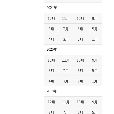
2021年
12月
11月
10月
9月
8月
7月
6月
5月
4月
3月
2月
1月
2020年
12月
11月
10月
9月
8月
7月
6月
5月
4月
3月
2月
1月
2019年
12月
11月
10月
9月
8月
7月
6月
5月