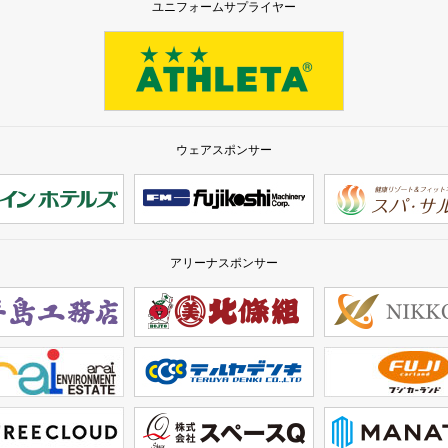
ユニフォームサプライヤー
ウェアスポンサー
アリーナスポンサー