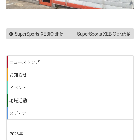
SuperSports XEBIO 北信
SuperSports XEBIO 北信越
フットサルリーグ2015 第2
越フットサルリーグ2015 開
節
幕戦結果
ニューストップ
お知らせ
イベント
地域活動
メディア
2026年