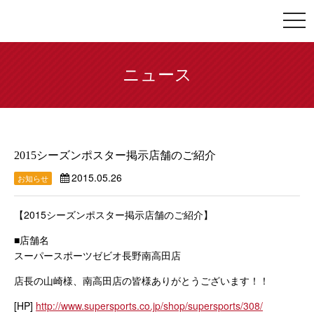
togg
navi
ニュース
2015シーズンポスター掲示店舗のご紹介
2015.05.26
お知らせ
【2015シーズンポスター掲示店舗のご紹介】
■店舗名
スーパースポーツゼビオ長野南高田店
店長の山崎様、南高田店の皆様ありがとうございます！！
[HP]
http://www.supersports.co.jp/shop/supersports/308/