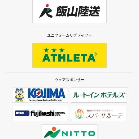
ユニフォームサプライヤー
ウェアスポンサー