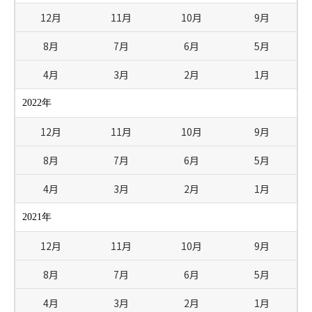
12月
11月
10月
9月
8月
7月
6月
5月
4月
3月
2月
1月
2022年
12月
11月
10月
9月
8月
7月
6月
5月
4月
3月
2月
1月
2021年
12月
11月
10月
9月
8月
7月
6月
5月
4月
3月
2月
1月