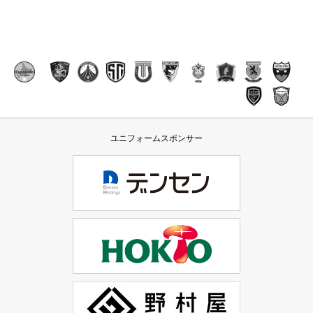
ユニフォームスポンサー