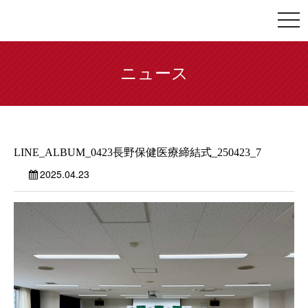
togg
navi
ニュース
LINE_ALBUM_0423長野保健医療締結式_250423_7
2025.04.23