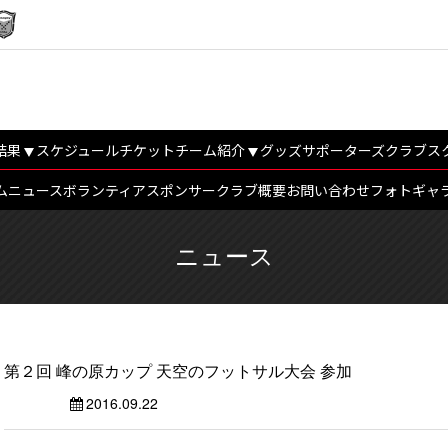
結果
スケジュール
チケット
チーム紹介
グッズ
サポーターズクラブ
ス
ム
ニュース
ボランティア
スポンサー
クラブ概要
お問い合わせ
フォトギャ
ニュース
第２回 峰の原カップ 天空のフットサル大会 参加
2016.09.22
ニュース