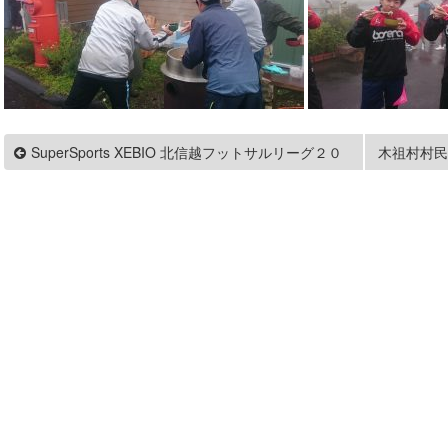
SuperSports XEBIO 北信越フットサルリーグ２０
木祖村村民
１６第7節のお知らせ