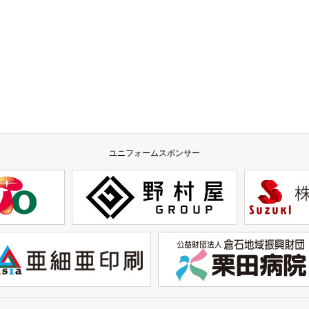
ユニフォームスポンサー