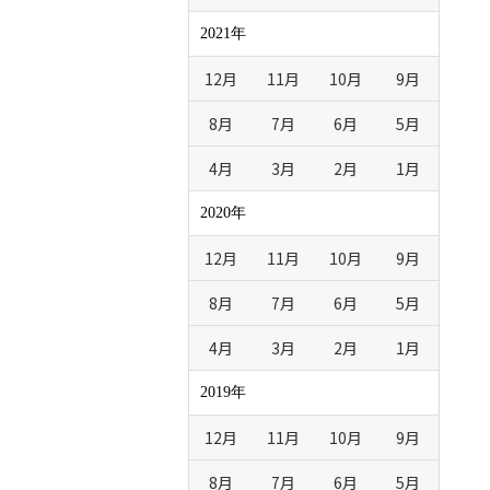
2021年
12月
11月
10月
9月
8月
7月
6月
5月
4月
3月
2月
1月
2020年
12月
11月
10月
9月
8月
7月
6月
5月
4月
3月
2月
1月
2019年
12月
11月
10月
9月
8月
7月
6月
5月