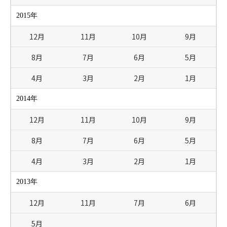
2015年
12月
11月
10月
9月
8月
7月
6月
5月
4月
3月
2月
1月
2014年
12月
11月
10月
9月
8月
7月
6月
5月
4月
3月
2月
1月
2013年
12月
11月
7月
6月
5月