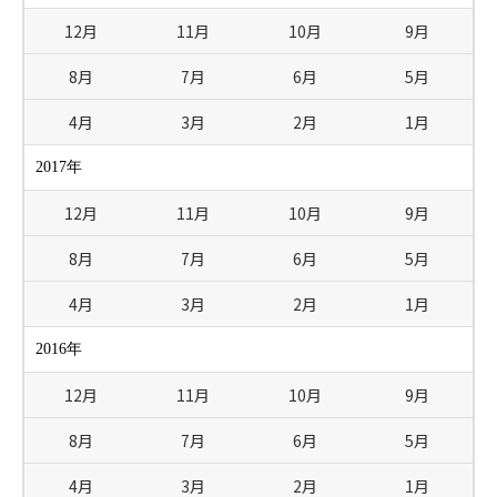
12月
11月
10月
9月
8月
7月
6月
5月
4月
3月
2月
1月
2017年
12月
11月
10月
9月
8月
7月
6月
5月
4月
3月
2月
1月
2016年
12月
11月
10月
9月
8月
7月
6月
5月
4月
3月
2月
1月