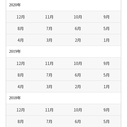
2020年
12月
11月
10月
9月
8月
7月
6月
5月
4月
3月
2月
1月
2019年
12月
11月
10月
9月
8月
7月
6月
5月
4月
3月
2月
1月
2018年
12月
11月
10月
9月
8月
7月
6月
5月