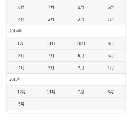
8月
7月
6月
5月
4月
3月
2月
1月
2014年
12月
11月
10月
9月
8月
7月
6月
5月
4月
3月
2月
1月
2013年
12月
11月
7月
6月
5月