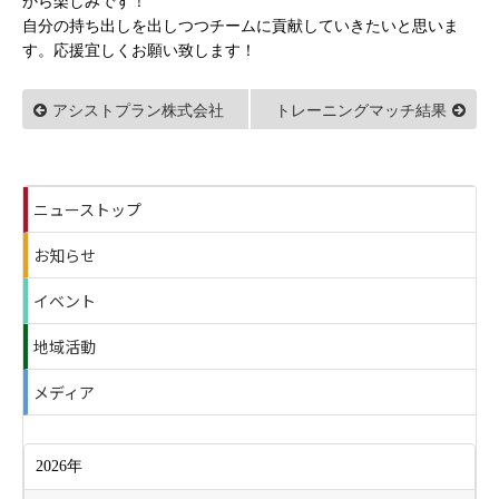
から楽しみです！
自分の持ち出しを出しつつチームに貢献していきたいと思いま
す。応援宜しくお願い致します！
アシストプラン株式会社
トレーニングマッチ結果
様、スポンサー決定のお知ら
せ。
ニューストップ
お知らせ
イベント
地域活動
メディア
2026年