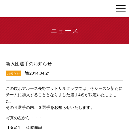
togg
navi
ニュース
新入団選手のお知らせ
2014.04.21
お知らせ
この度ボアルース長野フットサルクラブでは、今シーズン新たに
チームに加入することとなりました選手4名が決定いたしまし
た。
その４選手の内、３選手をお知らせいたします。
写真の左から・・・
【名前】 笠原朋樹