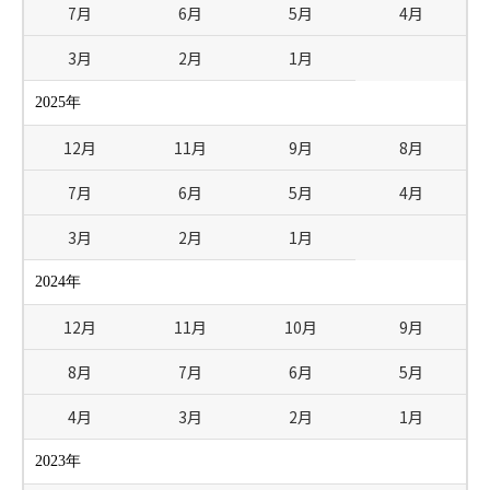
7月
6月
5月
4月
3月
2月
1月
2025年
12月
11月
9月
8月
7月
6月
5月
4月
3月
2月
1月
2024年
12月
11月
10月
9月
8月
7月
6月
5月
4月
3月
2月
1月
2023年