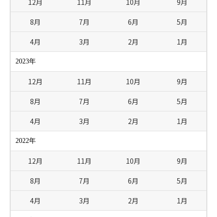
12月
11月
10月
9月
8月
7月
6月
5月
4月
3月
2月
1月
2023年
12月
11月
10月
9月
8月
7月
6月
5月
4月
3月
2月
1月
2022年
12月
11月
10月
9月
8月
7月
6月
5月
4月
3月
2月
1月