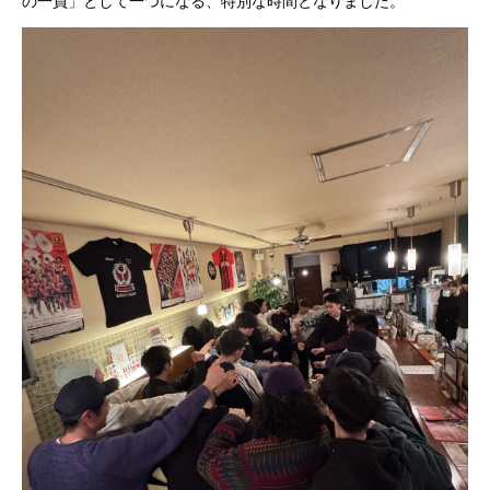
の一員」として一つになる、特別な時間となりました。