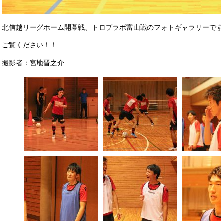
北信越リーグホーム開幕戦、トロブラボ富山戦のフォトギャラリーで
ご覧ください！！
撮影者：宮地晋之介