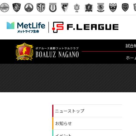
試合
ホー
ニューストップ
お知らせ
イベント