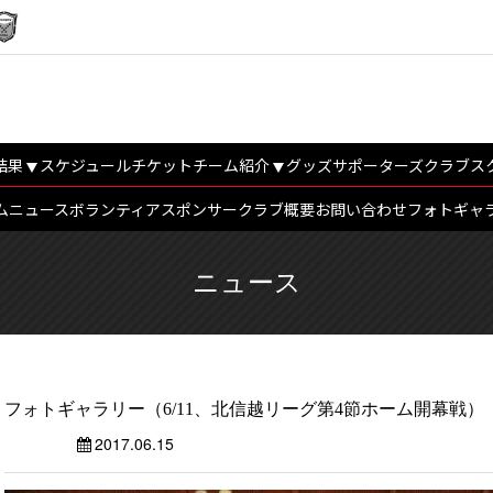
結果
スケジュール
チケット
チーム紹介
グッズ
サポーターズクラブ
ス
ム
ニュース
ボランティア
スポンサー
クラブ概要
お問い合わせ
フォトギャ
ニュース
フォトギャラリー（6/11、北信越リーグ第4節ホーム開幕戦）
2017.06.15
ニュース