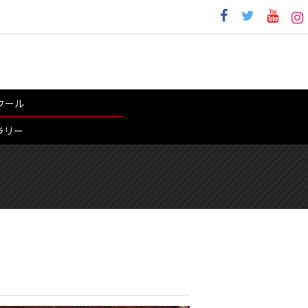
クール
ラリー