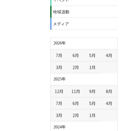
地域活動
メディア
2026年
7月
6月
5月
4月
3月
2月
1月
2025年
12月
11月
9月
8月
7月
6月
5月
4月
3月
2月
1月
2024年