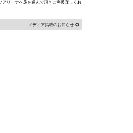
ぜひアリーナへ足を運んで頂きご声援宜しくお
メディア掲載のお知らせ