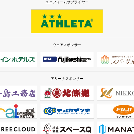
ユニフォームサプライヤー
ウェアスポンサー
アリーナスポンサー