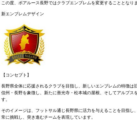
この度、ボアルース長野ではクラブエンブレムを変更することとなり
新エンブレムデザイン
【コンセプト】
長野県全体に応援されるクラブを目指し、新しいエンブレムの特徴は
信州・長野を象徴し、新たに善光寺・松本城の屋根、そしてアルプス
す。
そのイメージは、フットサル通じ長野県に活力を与えることを目指し
常に挑戦し、突き進むチームを表現しています。