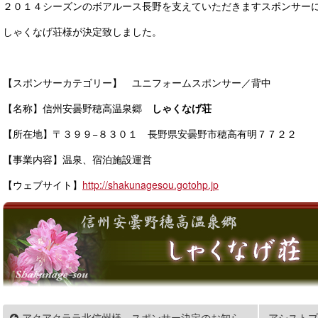
２０１４シーズンのボアルース長野を支えていただきますスポンサー
しゃくなげ荘様が決定致しました。
【スポンサーカテゴリー】 ユニフォームスポンサー／背中
【名称】信州安曇野穂高温泉郷
しゃくなげ荘
【所在地】〒３９９−８３０１ 長野県安曇野市穂高有明７７２２
【事業内容】温泉、宿泊施設運営
【ウェブサイト】
http://shakunagesou.gotohp.jp
アクアクララ北信州様、スポンサー決定のお知ら
アシストプ