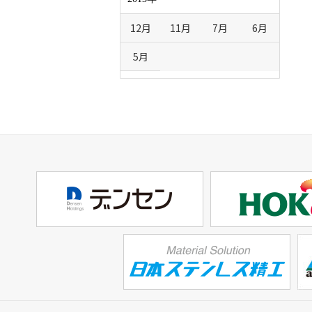
12月
11月
7月
6月
5月