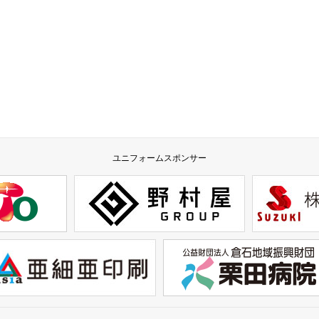
ユニフォームスポンサー