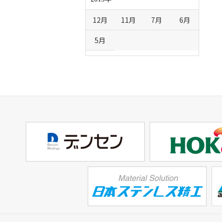
12月
11月
7月
6月
5月