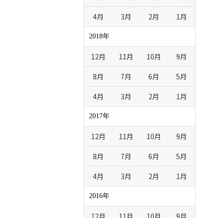
4月
3月
2月
1月
2018年
12月
11月
10月
9月
8月
7月
6月
5月
4月
3月
2月
1月
2017年
12月
11月
10月
9月
8月
7月
6月
5月
4月
3月
2月
1月
2016年
12月
11月
10月
9月