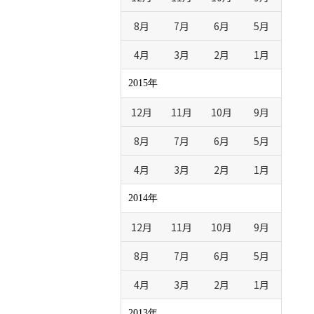
8月
7月
6月
5月
4月
3月
2月
1月
2015年
12月
11月
10月
9月
8月
7月
6月
5月
4月
3月
2月
1月
2014年
12月
11月
10月
9月
8月
7月
6月
5月
4月
3月
2月
1月
2013年