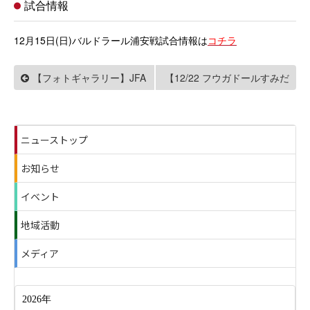
試合情報
12月15日(日)バルドラール浦安戦試合情報は
コチラ
【フォトギャラリー】JFA
【12/22 フウガドールすみだ
戦】前座イベント「AC長野
第25回全日本フットサル選
パルセイロレジェンド vs 松
手権大会第24回長野県大会
ニューストップ
本山雅FCレジェンド」ガチ
準決勝アロッサ松本戦
お知らせ
ンコマッチ開催
イベント
地域活動
メディア
2026年