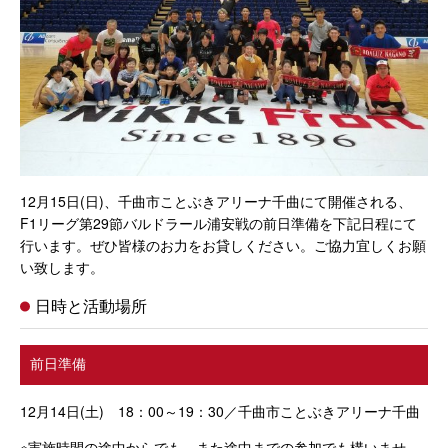
12月15日
(日
)
、千曲市ことぶきアリーナ千曲にて開催される、
F1
リーグ第29節バルドラール浦安戦の前日準備を下記日程にて
行います。ぜひ皆様のお力をお貸しください。ご協力宜しくお願
い致します。
日時と活動場所
前日準備
12月14日
(土
)
18：
00
～19：30／千曲市ことぶきアリーナ千曲
※実施時間の途中からでも、また途中までの参加でも構いませ