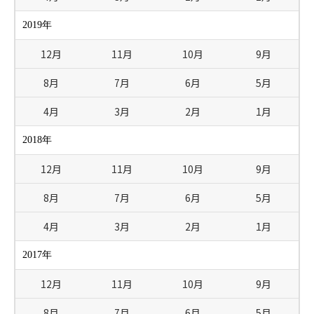
2019年
12月
11月
10月
9月
8月
7月
6月
5月
4月
3月
2月
1月
2018年
12月
11月
10月
9月
8月
7月
6月
5月
4月
3月
2月
1月
2017年
12月
11月
10月
9月
8月
7月
6月
5月