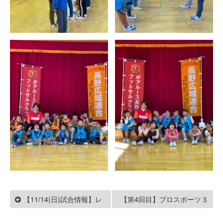
【11/14(日)試合情報】レ
【第4回目】プロスポーツ３
社×長野市 共同プロジェク
ブセル EXCITE MATCHDAY