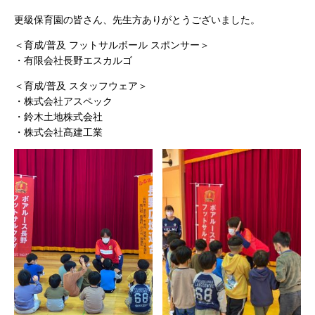
更級保育園の皆さん、先生方ありがとうございました。
＜育成/普及 フットサルボール スポンサー＞
・有限会社長野エスカルゴ
＜育成/普及 スタッフウェア＞
・株式会社アスペック
・鈴木土地株式会社
・株式会社髙建工業