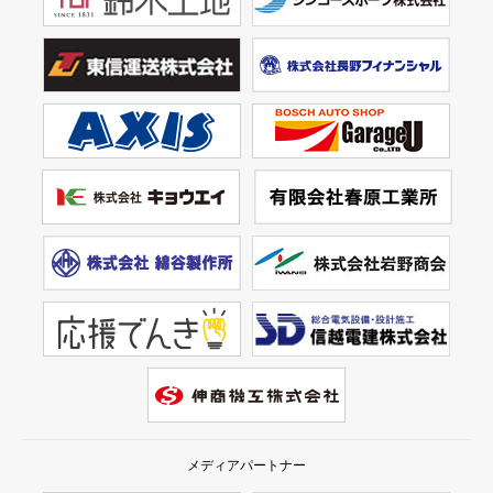
メディアパートナー