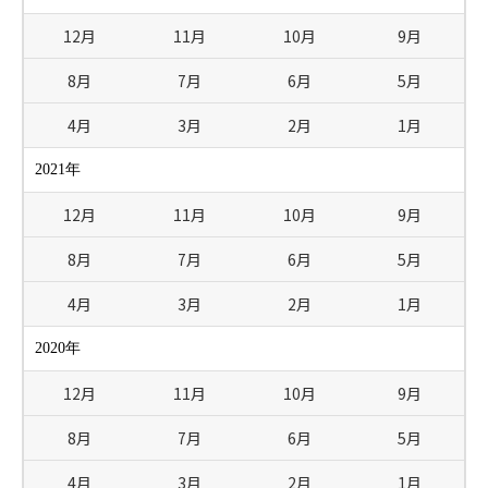
12月
11月
10月
9月
8月
7月
6月
5月
4月
3月
2月
1月
2021年
12月
11月
10月
9月
8月
7月
6月
5月
4月
3月
2月
1月
2020年
12月
11月
10月
9月
8月
7月
6月
5月
4月
3月
2月
1月