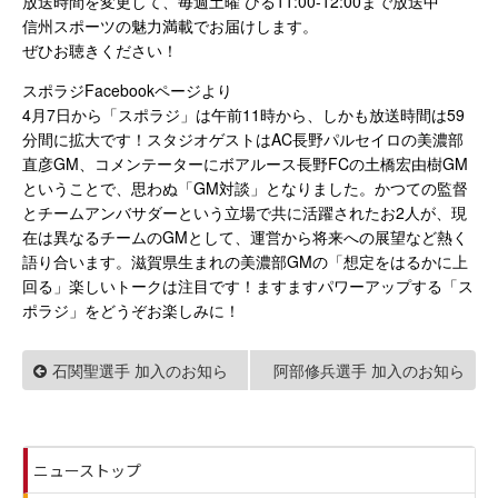
放送時間を変更して、毎週土曜 ひる11:00-12:00まで放送中
信州スポーツの魅力満載でお届けします。
ぜひお聴きください！
スポラジFacebookページより
4月7日から「スポラジ」は午前11時から、しかも放送時間は59
分間に拡大です！スタジオゲストはAC長野パルセイロの美濃部
直彦GM、コメンテーターにボアルース長野FCの土橋宏由樹GM
ということで、思わぬ「GM対談」となりました。かつての監督
とチームアンバサダーという立場で共に活躍されたお2人が、現
在は異なるチームのGMとして、運営から将来への展望など熱く
語り合います。滋賀県生まれの美濃部GMの「想定をはるかに上
回る」楽しいトークは注目です！ますますパワーアップする「ス
ポラジ」をどうぞお楽しみに！
石関聖選手 加入のお知ら
阿部修兵選手 加入のお知ら
せ
せ
ニューストップ