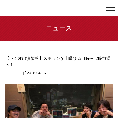
togg
navi
ニュース
【ラジオ出演情報】スポラジが土曜ひる11時～12時放送
へ！！
2018.04.06
ニュース