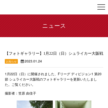
togg
navi
ニュース
【フォトギャラリー】1月22日（日）シュライカー大阪戦
2023.01.24
お知らせ
1月22日（日）に開催されました、Fリーグ ディビジョン1 第20
節 シュライカー大阪戦の
フォトギャラリーを更新いたしまし
た。ご覧ください。
撮影者：笠原 由佳子