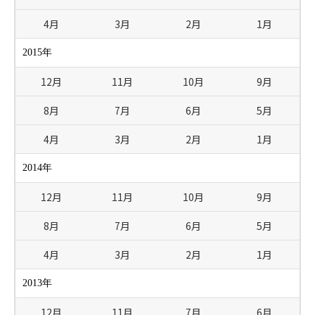
4月
3月
2月
1月
2015年
12月
11月
10月
9月
8月
7月
6月
5月
4月
3月
2月
1月
2014年
12月
11月
10月
9月
8月
7月
6月
5月
4月
3月
2月
1月
2013年
12月
11月
7月
6月