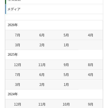
メディア
2026年
7月
6月
5月
4月
3月
2月
1月
2025年
12月
11月
9月
8月
7月
6月
5月
4月
3月
2月
1月
2024年
12月
11月
10月
9月