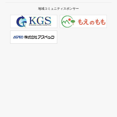
地域コミュニティスポンサー