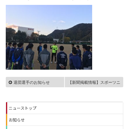
退団選手のお知らせ
【新聞掲載情報】スポーツニ
ッポン
ニューストップ
お知らせ