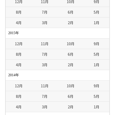
12月
11月
10月
9月
8月
7月
6月
5月
4月
3月
2月
1月
2015年
12月
11月
10月
9月
8月
7月
6月
5月
4月
3月
2月
1月
2014年
12月
11月
10月
9月
8月
7月
6月
5月
4月
3月
2月
1月