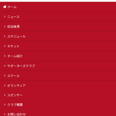
ホーム
ニュース
試合結果
スケジュール
チケット
チーム紹介
サポーターズクラブ
スクール
ボランティア
スポンサー
クラブ概要
お問い合わせ