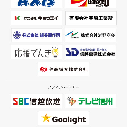
メディアパートナー