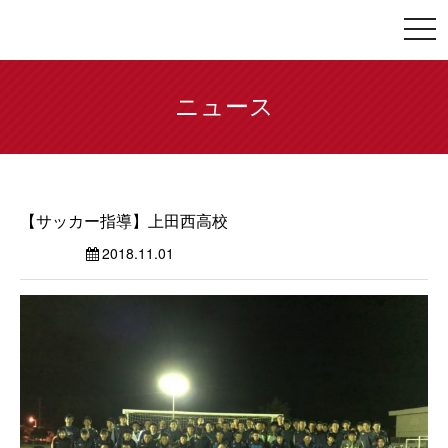
togg
navi
ニュース
【サッカー指導】上田西高校
2018.11.01
ニュース