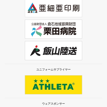
ユニフォームサプライヤー
ウェアスポンサー