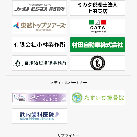
メディカルパートナー
サプライヤー