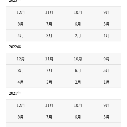
2023年
12月
11月
10月
9月
8月
7月
6月
5月
4月
3月
2月
1月
2022年
12月
11月
10月
9月
8月
7月
6月
5月
4月
3月
2月
1月
2021年
12月
11月
10月
9月
8月
7月
6月
5月