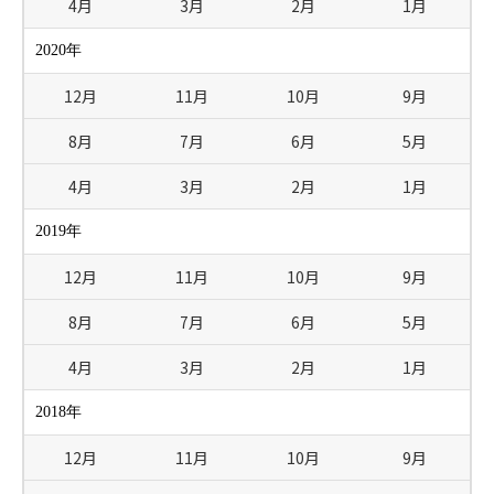
4月
3月
2月
1月
2020年
12月
11月
10月
9月
8月
7月
6月
5月
4月
3月
2月
1月
2019年
12月
11月
10月
9月
8月
7月
6月
5月
4月
3月
2月
1月
2018年
12月
11月
10月
9月