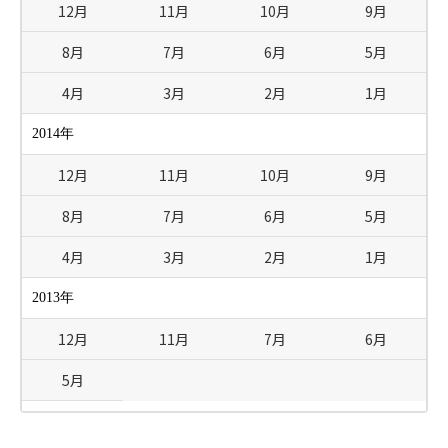
12月
11月
10月
9月
8月
7月
6月
5月
4月
3月
2月
1月
2014年
12月
11月
10月
9月
8月
7月
6月
5月
4月
3月
2月
1月
2013年
12月
11月
7月
6月
5月