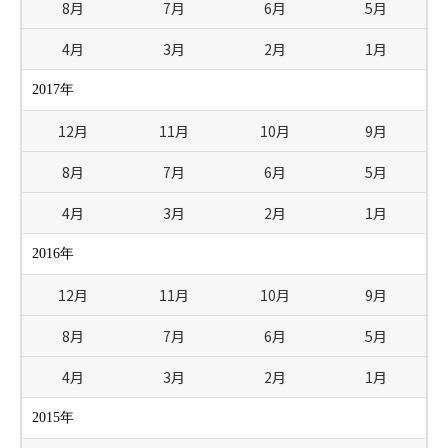
8月
7月
6月
5月
4月
3月
2月
1月
2017年
12月
11月
10月
9月
8月
7月
6月
5月
4月
3月
2月
1月
2016年
12月
11月
10月
9月
8月
7月
6月
5月
4月
3月
2月
1月
2015年