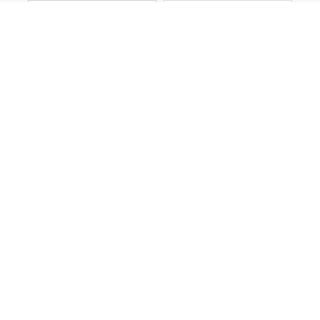
メディアパートナー
地域コミュニティスポンサー