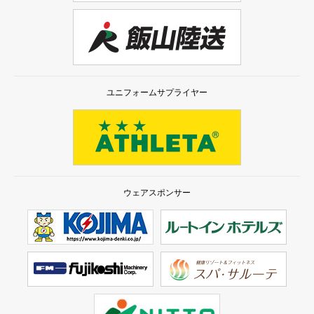
ユニフォームサプライヤー
ウェアスポンサー