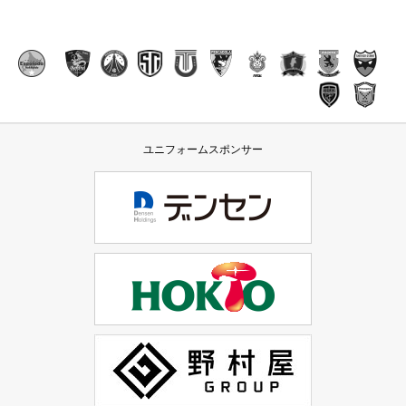
ユニフォームスポンサー