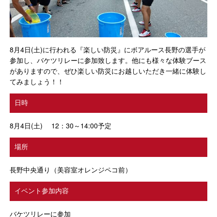
8月4日(土)に行われる『楽しい防災』にボアルース長野の選手が
参加し、バケツリレーに参加致します。他にも様々な体験ブース
がありますので、ぜひ楽しい防災にお越しいただき一緒に体験し
てみましょう！！
日時
8月4日(土) 12：30～14:00予定
場所
長野中央通り（美容室オレンジペコ前）
イベント参加内容
バケツリレーに参加