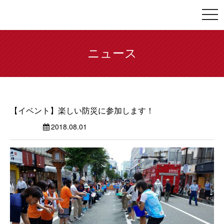
togg
navi
ニュース
【イベント】楽しい防災に参加します！
2018.08.01
ニュース