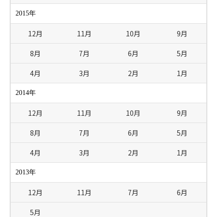
2015年
12月
11月
10月
9月
8月
7月
6月
5月
4月
3月
2月
1月
2014年
12月
11月
10月
9月
8月
7月
6月
5月
4月
3月
2月
1月
2013年
12月
11月
7月
6月
5月