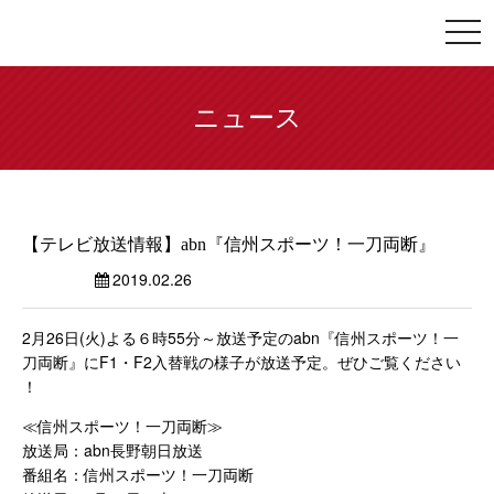
togg
navi
ニュース
【テレビ放送情報】abn『信州スポーツ！一刀両断』
2019.02.26
ニュース
2月26日(火)よる６時55分～放送予定のabn『信州スポーツ！一
刀両断』にF1・F2入替戦の様子が放送予定。ぜひご覧ください
！
≪
信州スポーツ！一刀両断
≫
放送局：abn長野朝日放送
番組名：
信州スポーツ！一刀両断