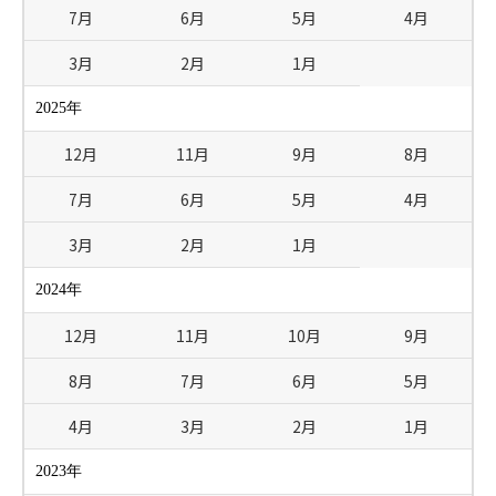
7月
6月
5月
4月
3月
2月
1月
2025年
12月
11月
9月
8月
7月
6月
5月
4月
3月
2月
1月
2024年
12月
11月
10月
9月
8月
7月
6月
5月
4月
3月
2月
1月
2023年