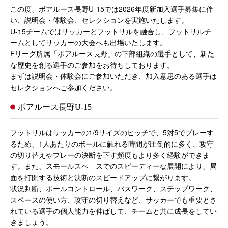
この度、ボアルース長野U-15では2026年度新加入選手募集に伴
い、説明会・体験会、セレクションを実施いたします。
U-15チームではサッカーとフットサルを融合し、フットサルチ
ームとしてサッカーの大会へも出場いたします。
Fリーグ所属「ボアルース長野」の下部組織の選手として、新た
な歴史を創る選手のご参加をお待ちしております。
まずは説明会・体験会にご参加いただき、加入意思のある選手は
セレクションへご参加ください。
ボアルース長野U-15
フットサルはサッカーの1/9サイズのピッチで、5対5でプレーす
るため、1人あたりのボールに触れる時間が圧倒的に多く、攻守
の切り替えやプレーの決断を下す頻度もより多く経験ができま
す。また、スモールスぺ―スでのスピーディーな展開により、局
面を打開する技術と決断のスピードアップに繋がります。
状況判断、ボールコントロール、パスワーク、ステップワーク、
スペースの使い方、攻守の切り替えなど、サッカーでも重要とさ
れている選手の個人能力を伸ばして、チームと共に成長をしてい
きましょう。