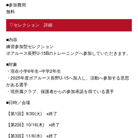
■参加費用
無料
▽セレクション 詳細
■内容
練習参加型セレクション
ボアルース長野U-15Bのトレーニングへ参加していただきます。
■対象
・現在小学6年生~中学2年生
・2025年度ボアルース長野U-15へ加入し、活動へ参加する意思
がある選手
・現所属クラブ、保護者からの参加承諾を得ている選手
■日時／会場
【第1回】9/30(火) ※終了
【第2回】10/16(木) ※終了
【第3回】11/6(水) ※終了