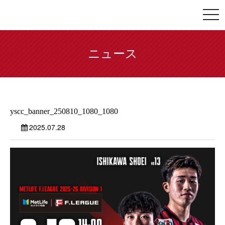
togg
navi
ニュース
yscc_banner_250810_1080_1080
2025.07.28