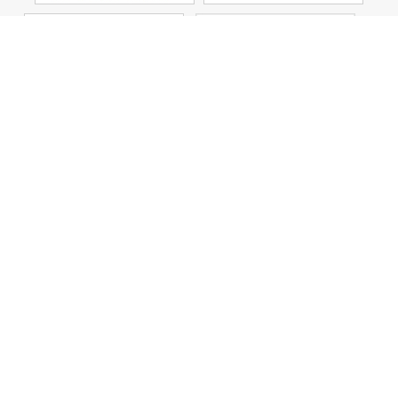
メディアパートナー
地域コミュニティスポンサー