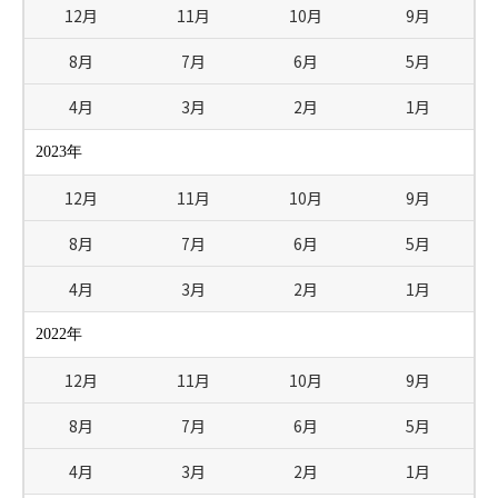
12月
11月
10月
9月
8月
7月
6月
5月
4月
3月
2月
1月
2023年
12月
11月
10月
9月
8月
7月
6月
5月
4月
3月
2月
1月
2022年
12月
11月
10月
9月
8月
7月
6月
5月
4月
3月
2月
1月