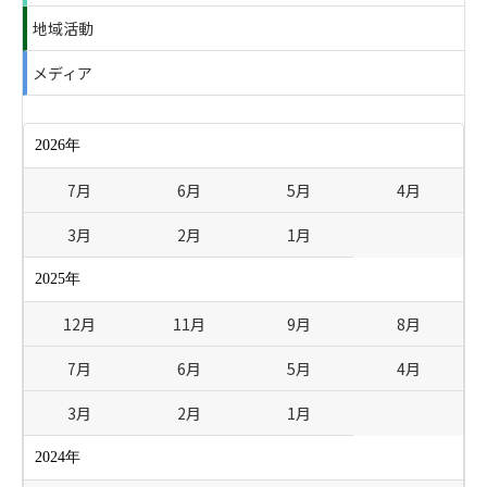
地域活動
メディア
2026年
7月
6月
5月
4月
3月
2月
1月
2025年
12月
11月
9月
8月
7月
6月
5月
4月
3月
2月
1月
2024年