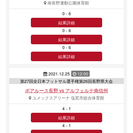
南長野運動公園体育館
0 - 6
結果詳細
0 - 6
結果詳細
0 - 6
結果詳細
2021.12.25
12:00
第27回全日本フットサル選手権第26回長野県大会
ボアルース長野 vs アルフェルテ南信州
ユメックスアリーナ 塩尻市総合体育館
4 - 1
結果詳細
4 - 1