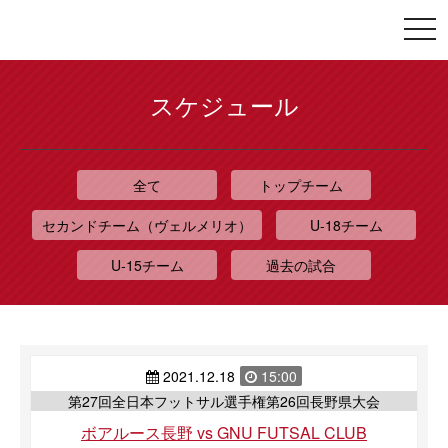
togg
navi
スケジュール
全て
トップチーム
セカンドチーム（ヴェルメリオ）
U-18チーム
U-15チーム
過去の試合
2021.12.18
15:00
第27回全日本フットサル選手権第26回長野県大会
ボアルース長野 vs GNU FUTSAL CLUB