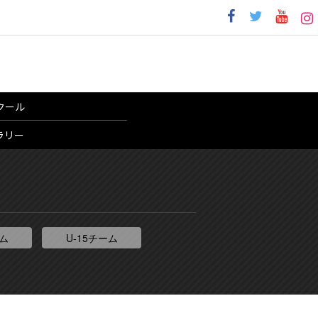
クール
ラリー
ーム
U-15チーム