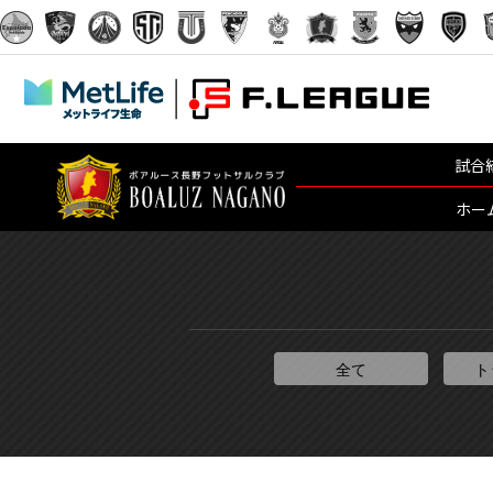
試合
ホー
全て
ト