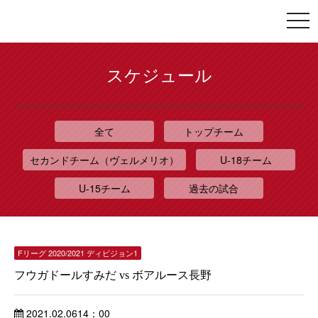
togg
navi
スケジュール
全て
トップチーム
セカンドチーム（ヴェルメリオ）
U-18チーム
U-15チーム
過去の試合
Fリーグ 2020/2021 ディビジョン1
フウガドールすみだ vs ボアルース長野
2021.02.06
14：00