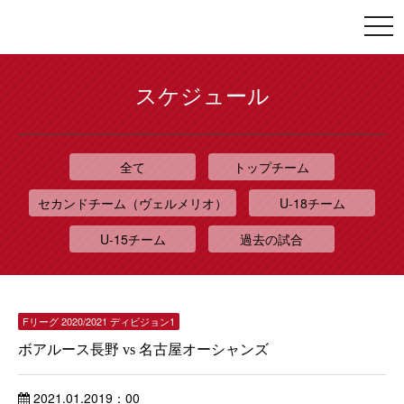
togg
navi
スケジュール
全て
トップチーム
セカンドチーム（ヴェルメリオ）
U-18チーム
U-15チーム
過去の試合
Fリーグ 2020/2021 ディビジョン1
ボアルース長野 vs 名古屋オーシャンズ
2021.01.20
19：00