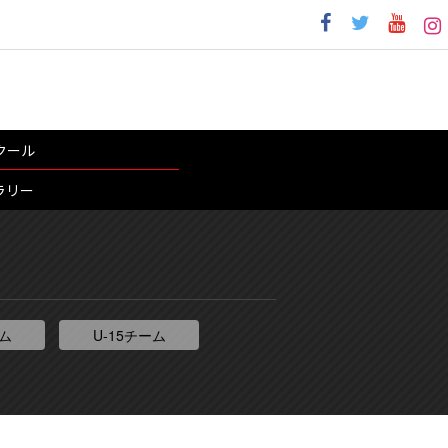
クール
ラリー
ーム
U-15チーム