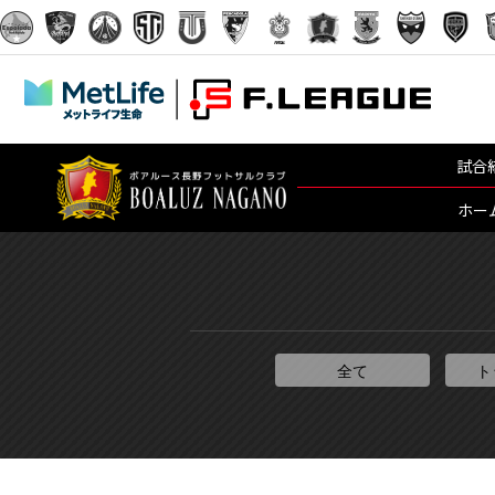
試合
ホー
全て
ト