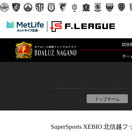
試合
ホー
トップチーム
SuperSports XEBIO 北