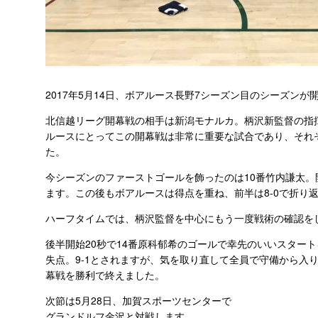
2017年5月14日、
ボアルース長野7シーズン目のシーズンが
北信越リーグ開幕戦の相手は新潟モナルカ。
柄沢新監督の指
ルースにとってこの開幕戦は非常
に重要な試合であり、
それ
た。
今シーズンのファーストゴールを飾ったのは10番竹内謙太。
ます。
この後もボアルースは得点を重ね、前半は8-
0で折り
ハーフタイムでは、柄沢監督を中心にもう一度戦術の確認を
後半開始20秒で14番原科郁希のゴールで幸先のいいスター
失点。9-1とされますが、気を取り直して全員で守備から入
幕戦を勝利で終えました。
次節は5月28日、加賀スポーツセンターで
グランドルフ金沢と対戦します。