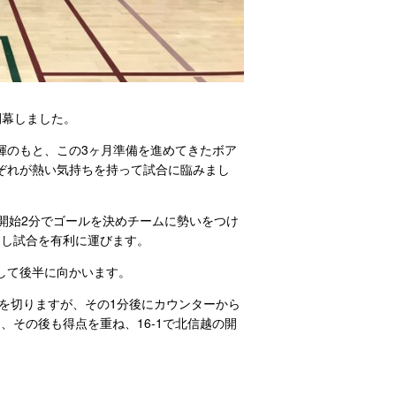
開幕しました。
揮のもと、
この3ヶ月準備を進めてきたボア
ぞれが熱い気持ちを持って試合に臨みまし
開始2分でゴールを決めチームに勢いをつけ
返し試合を有利に運びます。
して後半に向かいます。
トを切りますが、その1分後にカウンターから
り、
その後も得点を重ね、16-
1で北信越の開