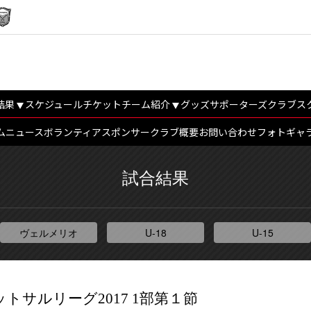
結果
スケジュール
チケット
チーム紹介
グッズ
サポーターズクラブ
ス
ム
ニュース
ボランティア
スポンサー
クラブ概要
お問い合わせ
フォトギャ
試合結果
ヴェルメリオ
U-18
U-15
信越フットサルリーグ2017 1部第１節