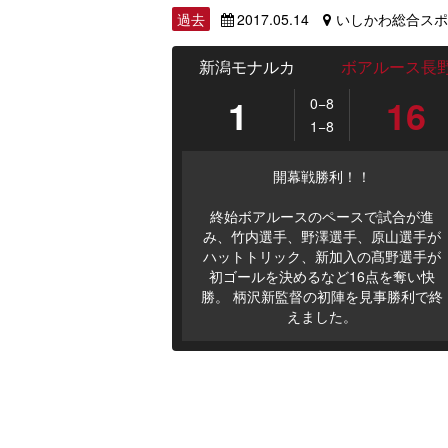
過去
2017.05.14
いしかわ総合スポ
新潟モナルカ
ボアルース長
1
16
0−8
1−8
開幕戦勝利！！
終始ボアルースのペースで試合が進
み、竹内選手、野澤選手、原山選手が
ハットトリック、新加入の髙野選手が
初ゴールを決めるなど16点を奪い快
勝。 柄沢新監督の初陣を見事勝利で終
えました。