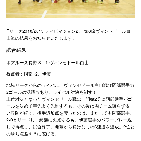
F
リーグ
2018/2019
ディビィジョン
2
、 第6節ヴィンセドール白
山戦の結果をお知らせいたします。
試合結果
ボアルース長野
3
－1
ヴィンセドール白山
得点者：阿部×2、伊藤
地域リーグからのライバル、ヴィンセドール白山戦は阿部選手の
2ゴールの活躍もあり、ライバル対決を制す！
上位対決となったヴィンセドール戦は、開始2分に阿部選手がゴ
ールを決めて幸先よく先制するも、その後は両チーム譲らず激し
い攻防が続く。後半追加点を奪ったのは、またしても阿部選手。
2-0とリードし、終盤に失点するも、伊藤選手のパワープレー返
しで得点し、試合終了。開幕から負けなしの6連勝を達成。2位と
の勝ち点差を６に広げる。