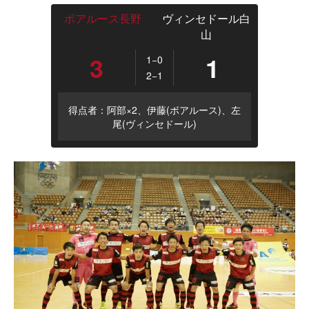
ボアルース長野
ヴィンセドール白
山
3
1
1−0
2−1
得点者：阿部×2、伊藤(ボアルース)、左
尾(ヴィンセドール)