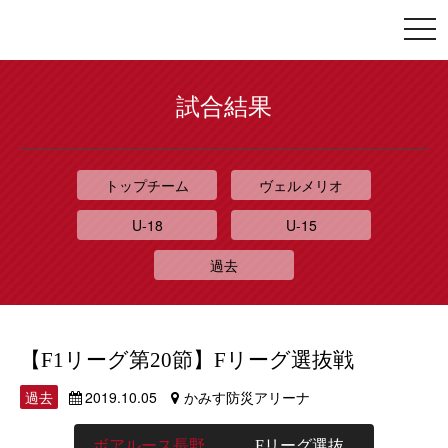
togg
navi
試合結果
トップチーム
ヴェルメリオ
U-18
U-15
過去
【F1リーグ第20節】Fリーグ選抜戦
過去
2019.10.05
かみす防災アリーナ
ボアルース長野
Fリーグ選抜