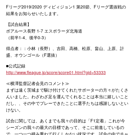
Fリーグ2019/2020 ディビィジョン1 第20節、Fリーグ選抜戦の
結果をお知らせいたします。
【試合結果】
ボアルース長野 1-7 エスポラーダ北海道
（前半1-4、後半0-3）
得点者：：小林（長野）、吉田、高橋、松原、畠山、上原、計
盛、オウンゴール（F選抜）
■公式記録
http://www.fleague.jp/score/score01.html?gid=53333
≪横澤監督記者会見のコメント≫
まずは遠く茨城まで駆け付けてくれたサポーターの方々がたくさ
んいました。わざわざ足を運んでくれることは本当に嬉しいこと
だし、、その中でプレーできたことに選手たちは感謝しないとい
けない。
試合に関しては、あくまでも我々の目的は「F1定着」これが今
シーズンの我々の最大の目標であって、そこに前進しているの
で、一つ一つ積み重ねて行くしかない状況です。試合の中でチャ