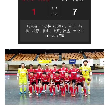
1
7
1−4
0−3
得点者：：小林（長野）、吉田、高
橋、松原、畠山、上原、計盛、オウン
ゴール（F選