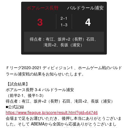
ボアルース長野
バルドラール浦安
3
4
2−1
1−3
得点者：有江、坂井×2（長野）石田、
滝田×2、長坂（浦安）
Ｆリーグ2020-2021 ディビィジョン1 、ホームゲーム
戦のバルド
ラール浦安戦の結果をお知らせいたします。
【試合結果】
ボアルース長野 3-4 バルドラール浦安
（前半2-1、後半1-3）
得点者：有江、坂井×2（長野）石田、滝田×2、長坂（浦安）
■公式記録
https://www.fleague.jp/score/result.html?gid=64746
会場まで足をお運びいただき、後押し本当にありがとうございま
した。そして ABEMA
から全国から応援ありがとうございまし