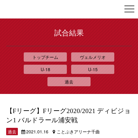
togg
navi
試合結果
トップチーム
ヴェルメリオ
U-18
U-15
過去
【Fリーグ】Fリーグ2020/2021 ディビジョ
ン1 バルドラール浦安戦
過去
2021.01.16
ことぶきアリーナ千曲