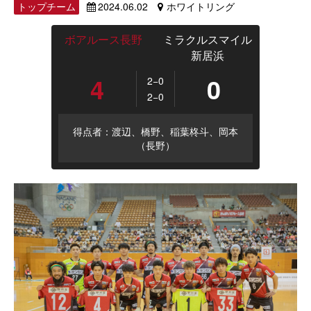
トップチーム
2024.06.02
ホワイトリング
ボアルース長野
ミラクルスマイル
新居浜
4
0
2−0
2−0
得点者：渡辺、橋野、稲葉柊斗、岡本
（長野）