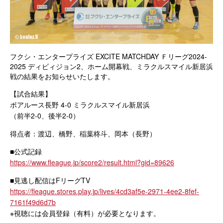
フクシ・エンタープライズ EXCITE MATCHDAY
Ｆリーグ2024-
2025 ディビィジョン2、ホーム開幕戦、ミラクルスマイル新居浜
戦の結果をお知らせいたします。
【試合結果】
ボアルース長野 4-0 ミラクルスマイル新居浜
（前半2-0、後半2-0）
得点者：渡辺、橋野、稲葉柊斗、岡本（長野）
■公式記録
https://www.fleague.jp/score2/result.html?gid=89626
■見逃し配信はFリーグTV
https://fleague.stores.play.jp/lives/4cd3af5e-2971-4ee2-8fef-
7161f49d6d7b
※視聴には会員登録（有料）が必要となります。