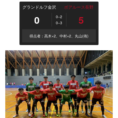
グランドルフ金沢
ボアルース長野
0
5
0−2
0−3
得点者：高木×2、中村×2、丸山(侑)