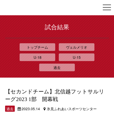
togg
navi
試合結果
トップチーム
ヴェルメリオ
U-18
U-15
過去
【セカンドチーム】北信越フットサルリ
ーグ2023 1部 開幕戦
過去
2023.05.14
氷見ふれあいスポーツセンター