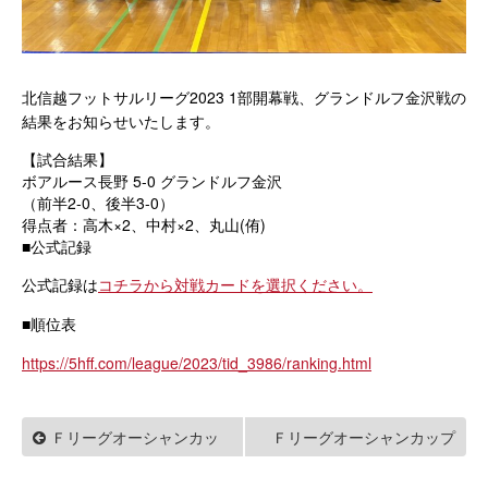
北信越フットサルリーグ2023 1部開幕戦、グランドルフ金沢戦の
結果をお知らせいたします。
【試合結果】
ボアルース長野 5-0 グランドルフ金沢
（前半2-0、後半3-0）
得点者：高木×2、中村×2、丸山(侑)
■公式記録
公式記録は
コチラから対戦カードを選択ください。
■順位表
https://5hff.com/league/2023/tid_3986/ranking.html
Ｆリーグオーシャンカッ
Ｆリーグオーシャンカップ
2023 2回戦
プ 2023 1回戦