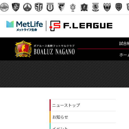
試合
ホー
ニューストップ
お知らせ
イベント