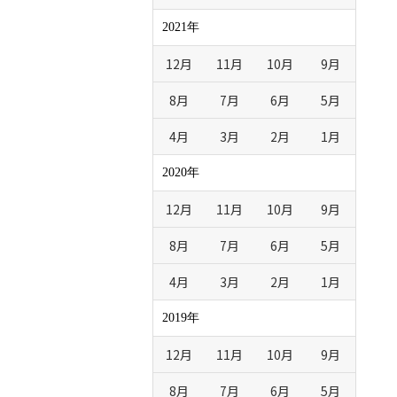
2021年
12月
11月
10月
9月
8月
7月
6月
5月
4月
3月
2月
1月
2020年
12月
11月
10月
9月
8月
7月
6月
5月
4月
3月
2月
1月
2019年
12月
11月
10月
9月
8月
7月
6月
5月