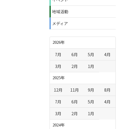
地域活動
メディア
2026年
7月
6月
5月
4月
3月
2月
1月
2025年
12月
11月
9月
8月
7月
6月
5月
4月
3月
2月
1月
2024年