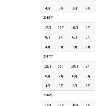
4月
3月
2月
1月
2018年
12月
11月
10月
9月
8月
7月
6月
5月
4月
3月
2月
1月
2017年
12月
11月
10月
9月
8月
7月
6月
5月
4月
3月
2月
1月
2016年
12月
11月
10月
9月