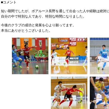
■コメント
短い期間でしたが、ボアルース長野を通して出会った人や経験は絶対
自分の中で特別な人であり、特別な時間になりました。
今後のクラブの成功と発展を心より願ってます。
本当にありがとうございました。