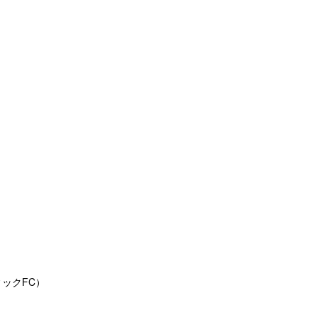
ィックFC）