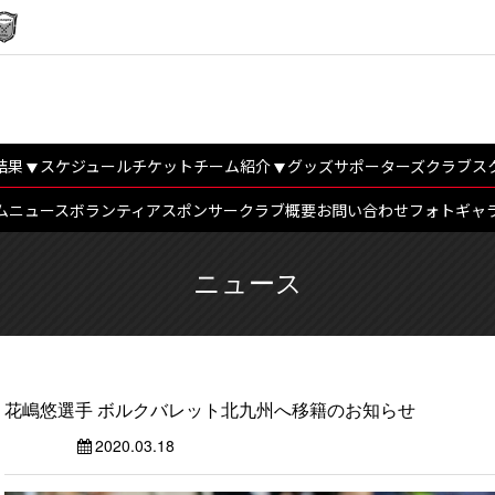
結果
スケジュール
チケット
チーム紹介
グッズ
サポーターズクラブ
ス
ム
ニュース
ボランティア
スポンサー
クラブ概要
お問い合わせ
フォトギャ
ニュース
花嶋悠選手 ボルクバレット北九州へ移籍のお知らせ
2020.03.18
ニュース