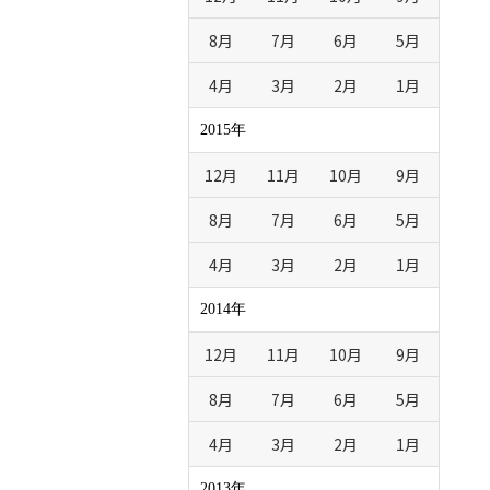
8月
7月
6月
5月
4月
3月
2月
1月
2015年
12月
11月
10月
9月
8月
7月
6月
5月
4月
3月
2月
1月
2014年
12月
11月
10月
9月
8月
7月
6月
5月
4月
3月
2月
1月
2013年