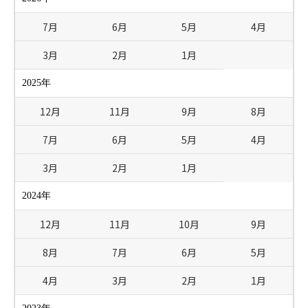
7月
6月
5月
4月
3月
2月
1月
2025年
12月
11月
9月
8月
7月
6月
5月
4月
3月
2月
1月
2024年
12月
11月
10月
9月
8月
7月
6月
5月
4月
3月
2月
1月