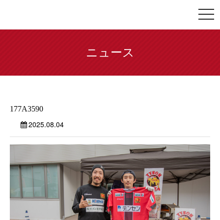
togg
navi
ニュース
177A3590
2025.08.04