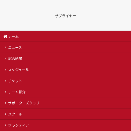
サプライヤー
ホーム
ニュース
試合結果
スケジュール
チケット
チーム紹介
サポーターズクラブ
スクール
ボランティア