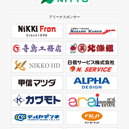
アリーナスポンサー