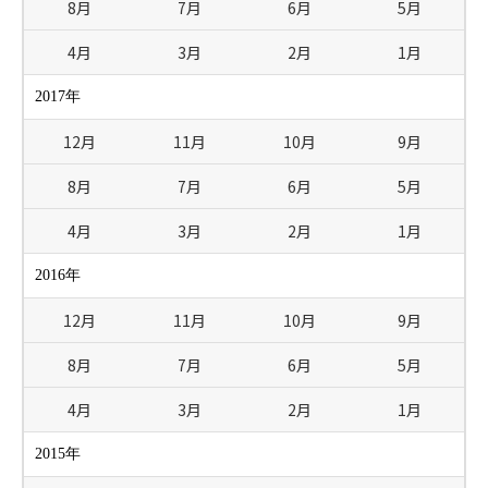
8月
7月
6月
5月
4月
3月
2月
1月
2017年
12月
11月
10月
9月
8月
7月
6月
5月
4月
3月
2月
1月
2016年
12月
11月
10月
9月
8月
7月
6月
5月
4月
3月
2月
1月
2015年