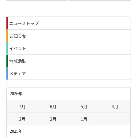
横浜ファン・サポーターのみ
定と玉井勇輝選手 特別指定
なさまへ】8/21Y.S.C.C.横浜
登録解除のお知らせ
ニューストップ
戦 サポーターエリア変更に
お知らせ
ついて
イベント
地域活動
メディア
2026年
7月
6月
5月
4月
3月
2月
1月
2025年