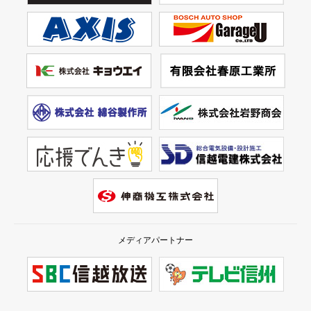
メディアパートナー