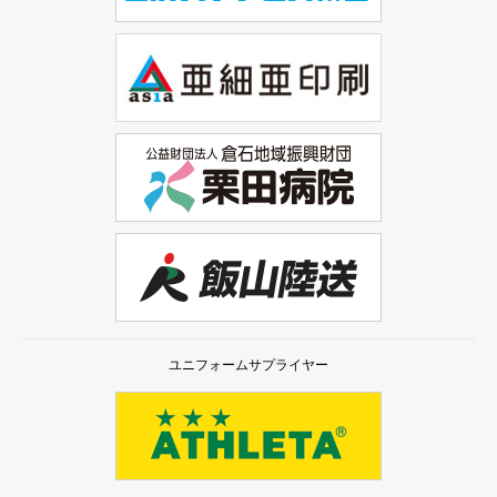
ユニフォームサプライヤー