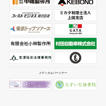
メディカルパートナー