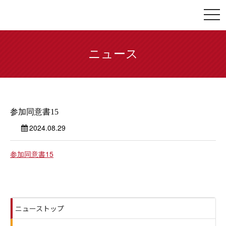
togg
navi
ニュース
参加同意書15
2024.08.29
参加同意書15
ニューストップ