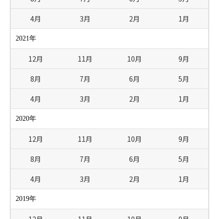
4月
3月
2月
1月
2021年
12月
11月
10月
9月
8月
7月
6月
5月
4月
3月
2月
1月
2020年
12月
11月
10月
9月
8月
7月
6月
5月
4月
3月
2月
1月
2019年