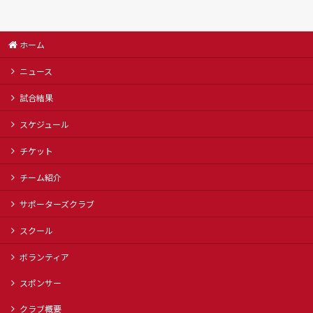
ホーム
ニュース
試合結果
スケジュール
チケット
チーム紹介
サポーターズクラブ
スクール
ボランティア
スポンサー
クラブ概要